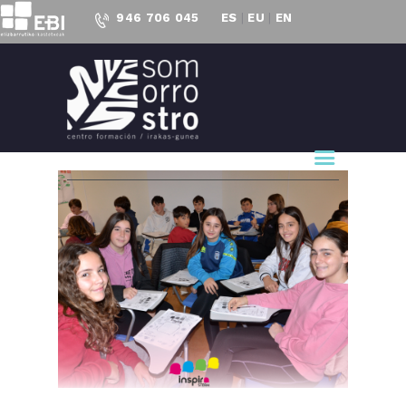
946 706 045
ES
|
EU
|
EN
CENTRO FORMACIÓN
SOMORROSTRO
CF Somorrostro
NUESTRO CENTRO
FORMACIÓN
ACTUALIDAD
PROYECTOS
ACCESO AL
EMPLEO