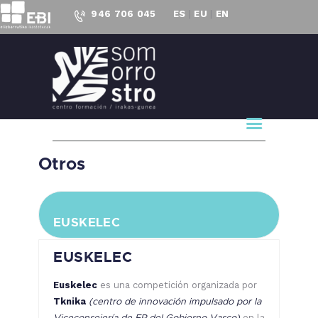
946 706 045
ES
|
EU
|
EN
CENTRO FORMACIÓN
SOMORROSTRO
CF Somorrostro
NUESTRO CENTRO
FORMACIÓN
Otros
ACTUALIDAD
PROYECTOS
EUSKELEC
ACCESO AL
EMPLEO
EUSKELEC
Euskelec
es una competición organizada por
(centro de innovación impulsado por la
Tknika
Viceconsejería de FP del Gobierno Vasco)
en la