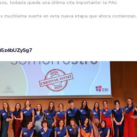
sos, todavía queda una última cita importante: la PAU.
 muchísima suerte en esta nueva etapa que ahora comienzan. 
GQ5z4bUZySg7