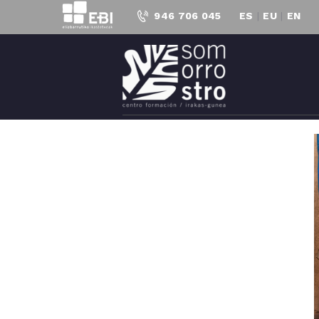
946 706 045
ES
|
EU
|
EN
C