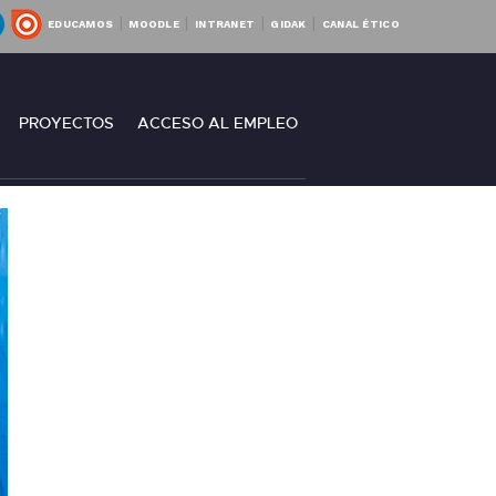
|
|
|
|
EDUCAMOS
MOODLE
INTRANET
GIDAK
CANAL ÉTICO
RO
PROYECTOS
ACCESO AL EMPLEO