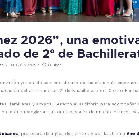
nez 2026”, una emotiv
ado de 2º de Bachillera
ts
631
Views
0
Likes
onvirtió ayer en el escenario de una de las citas más esperadas
graduación del alumnado de 2º de Bachillerato del Centro Form
es, familiares y amigos, llenaron el auditorio para acompañar 
 en la que recogieron sus orlas después de un año intenso, ex
stébanez
, profesora de inglés del centro, y por la alumna
Ane d