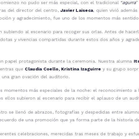
“agurra
comienzo no pudo ser más especial, con el tradicional
”
ras del director del centro,
Javier Laiseca
, quien vivió además
moción y agradecimiento, fue uno de los momentos más sentidos
n subiendo al escenario para recoger sus orlas. Antes de hacer
dotas y vivencias compartidas durante estos dos años y agrade
 un papel protagonista durante la ceremonia. Nuestra alumna
It
mientras que
Claudia Coello, Kristina Izaguirre
y su grupo sorpr
 una gran ovación del auditorio.
 los momentos más especiales de la noche: el reconocimiento a 
s ellos subieron al escenario para recibir el aplauso de un au
ntro se llenó de abrazos, fotografías y despedidas entre alumn
ecuerdo de una promoción que ya forma parte de la historia de
erentes celebraciones, merecidas tras meses de trabajo y esf