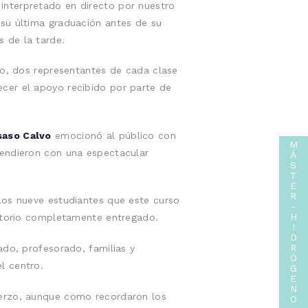
 interpretado en directo por nuestro
 su última graduación antes de su
 de la tarde.
lo, dos representantes de cada clase
cer el apoyo recibido por parte de
saso Calvo
emocionó al público con
M
endieron con una espectacular
Á
S
T
E
R
los nueve estudiantes que este curso
-
H
ditorio completamente entregado.
I
D
R
ado, profesorado, familias y
Ó
l centro.
G
E
N
uerzo, aunque como recordaron los
O