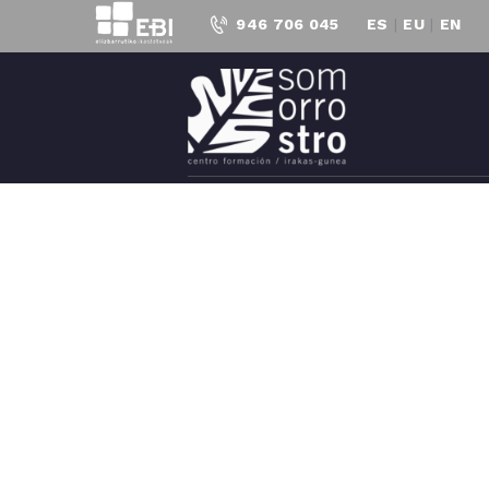
946 706 045
ES
|
EU
|
EN
C