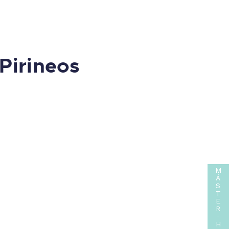
 Pirineos
M
Á
S
T
E
R
-
H