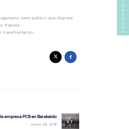
I
D
R
Ó
 organismo semi público que dispone
G
E
o francés.
N
O
 transfronterizo.
a la empresa PCB en Barakaldo
Next post:
enero 28, 2016