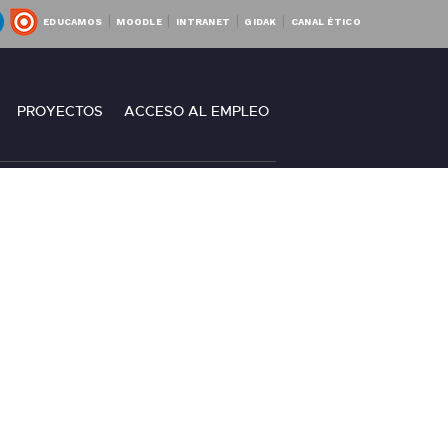
|
|
|
|
EDUCAMOS
MOODLE
INTRANET
GIDAK
CANAL ÉTICO
RO
PROYECTOS
ACCESO AL EMPLEO