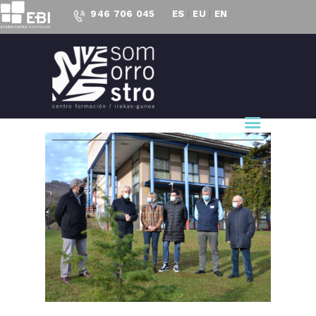
946 706 045
ES
|
EU
|
EN
CENTRO FORMACIÓN
SOMORROSTRO
CF Somorrostro
NUESTRO CENTRO
FORMACIÓN
ACTUALIDAD
PROYECTOS
ACCESO AL
EMPLEO