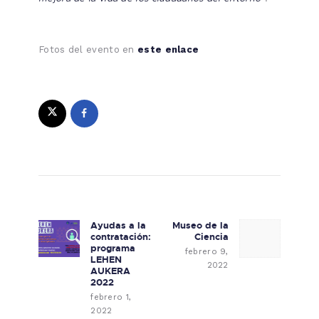
Fotos del evento en
este enlace
Navegación de entradas
Ayudas a la
Museo de la
Previous post:
Next post:
contratación:
Ciencia
programa
febrero 9,
LEHEN
2022
AUKERA
2022
febrero 1,
2022