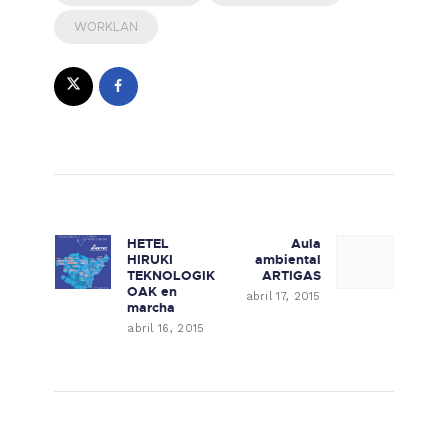
WORKLAN
Navegación de entradas
HETEL
Aula
Previous post:
Next post:
HIRUKI
ambiental
TEKNOLOGIK
ARTIGAS
OAK en
abril 17, 2015
marcha
abril 16, 2015