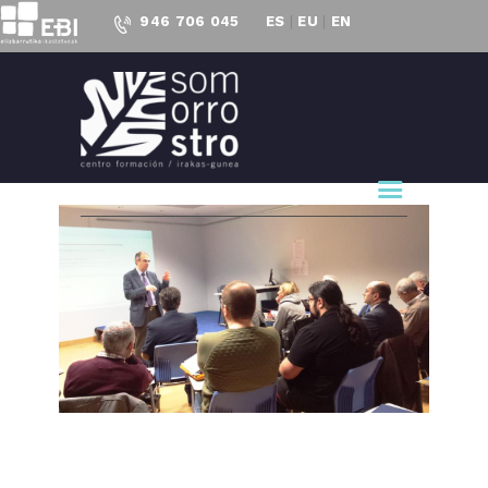
946 706 045
ES
|
EU
|
EN
CENTRO FORMACIÓN
SOMORROSTRO
CF Somorrostro
NUESTRO CENTRO
FORMACIÓN
ACTUALIDAD
PROYECTOS
ACCESO AL
EMPLEO