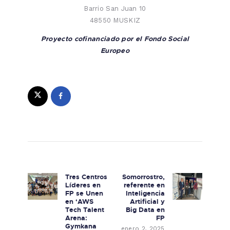
Barrio San Juan 10
48550 MUSKIZ
Proyecto cofinanciado por el Fondo Social
Europeo
Navegación de entradas
Tres Centros
Somorrostro,
Previous post:
Next post:
Líderes en
referente en
FP se Unen
Inteligencia
en ‘AWS
Artificial y
Tech Talent
Big Data en
Arena:
FP
Gymkana
enero 2, 2025