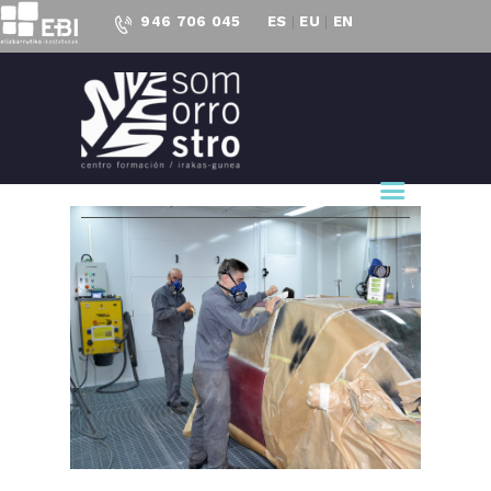
946 706 045
ES
|
EU
|
EN
CENTRO FORMACIÓN
SOMORROSTRO
CF Somorrostro
NUESTRO CENTRO
FORMACIÓN
ACTUALIDAD
PROYECTOS
ACCESO AL
EMPLEO