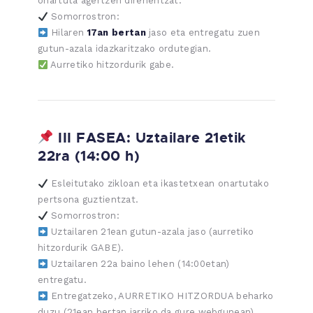
onartuta agertzen direnentzat.
Somorrostron:
Hilaren
17an bertan
jaso eta entregatu zuen
gutun-azala idazkaritzako ordutegian.
Aurretiko hitzordurik gabe.
III FASEA: Uztailare 21etik
22ra (14:00 h)
Esleitutako zikloan eta ikastetxean onartutako
pertsona guztientzat.
Somorrostron:
Uztailaren 21ean gutun-azala jaso (aurretiko
hitzordurik GABE).
Uztailaren 22a baino lehen (14:00etan)
entregatu.
Entregatzeko, AURRETIKO HITZORDUA beharko
duzu (21ean bertan jarriko da gure webgunean).