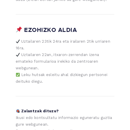
EZOHIZKO ALDIA
Uztailaren 23tik 24ra eta irailaren 2tik urriaren
16ra.
Uztailaren 22an, itxaron-zerrendan izena
emateko formularioa irekiko da zentroaren
webgunean.
Leku hutsak esleitu ahal dizkiegun pertsonei
deituko diegu.
Zalantzak dituzu?
Ikusi edo kontsultatu informazio eguneratu guztia
gure webgunean.