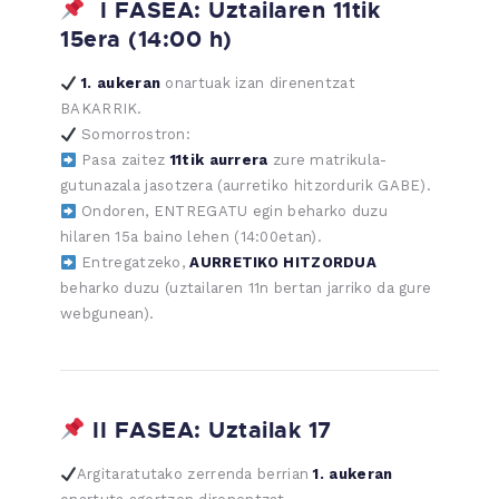
I FASEA: Uztailaren 11tik
15era (14:00 h)
1. aukeran
onartuak izan direnentzat
BAKARRIK.
Somorrostron:
Pasa zaitez
11tik aurrera
zure matrikula-
gutunazala jasotzera (aurretiko hitzordurik GABE).
Ondoren, ENTREGATU egin beharko duzu
hilaren 15a baino lehen (14:00etan).
Entregatzeko,
AURRETIKO HITZORDUA
beharko duzu (uztailaren 11n bertan jarriko da gure
webgunean).
II FASEA: Uztailak 17
Argitaratutako zerrenda berrian
1. aukeran