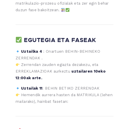
matrikulazio-prozesu ofizialak eta zer egin behar
duzun fase bakoitzean.
EGUTEGIA ETA FASEAK
Uztailka 4
: Onartuen BEHIN-BEHINEKO
ZERRENDAK .
Zerrendan zauden egiazta dezakezu, eta
ERREKLAMAZIOAK aurkeztu
uztailaren 10eko
12:00ak arte.
Uztailak 11
: BEHIN BETIKO ZERRENDAK
Hemendik aurrera hasten da MATRIKULA (lehen
mailarako), hainbat fasetan: