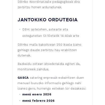
DBHko Koordinatzaile pedagogikoak dira
zerbitzu honen arduradunak.
JANTOKIKO ORDUTEGIA
DBH: astelehen, astearte eta
ostegunetan 13:10etatik 14:40ak arte
DBHko maila bakoitzean 250 ikasle baino
gehiago daude zerbitzu hau erabiltzen
dutenak.
Bazkaldu ostean atsedenaldia egiten da,
monitoreek zaindua.
GASCA
catering enpresak eskaintzen duen
menuari buruzko informazio gehiago nahi
izanez gero, hurrengo estekan lor dezakezu:
menú enero 2026
menú febrero 2026