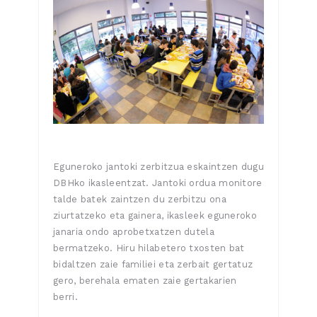
Eguneroko jantoki zerbitzua eskaintzen dugu
DBHko ikasleentzat. Jantoki ordua monitore
talde batek zaintzen du zerbitzu ona
ziurtatzeko eta gainera, ikasleek eguneroko
janaria ondo aprobetxatzen dutela
bermatzeko. Hiru hilabetero txosten bat
bidaltzen zaie familiei eta zerbait gertatuz
gero, berehala ematen zaie gertakarien
berri.