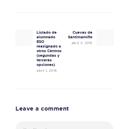
Navegación de entradas
Listado de
Cuevas de
Previous post:
Next post:
alumnado
Santimamiñe
ESO
abril 3, 2016
reasignado a
otros Centros
(segundas y
terceras
opciones)
abril 1, 2016
Leave a comment