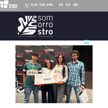
946 706 045
ES
|
EU
|
EN
CENTRO FORMACIÓN
SOMORROSTRO
CF Somorrostro
NUESTRO CENTRO
FORMACIÓN
ACTUALIDAD
PROYECTOS
ACCESO AL
EMPLEO