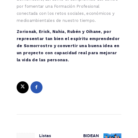
por fomentar una Formación Profesional
conectada con los retos sociales, económicos y
medioambientales de nuestro tiempo.
Zorionak, Erick, Nahia, Rubén y Oihane, por
representar tan bien el espíritu emprendedor
de Somorrostro y convertir una buena idea en
un proyecto con capacidad real para mejorar
la vida de las personas.
Navegación de entradas
Listas
BIDEAN
Previous post:
Next post: