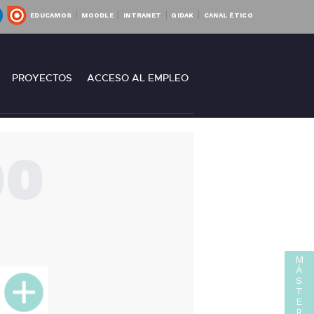
|
|
|
|
EDUCAMOS
MOODLE
INTRANET
GIDAK
CANAL ÉTICO
RO
PROYECTOS
ACCESO AL EMPLEO
00
M
Á
S
T
E
R