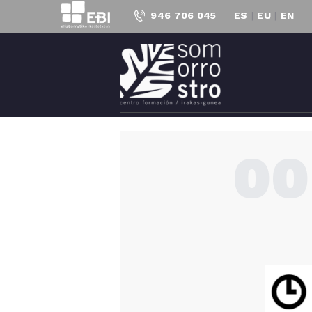
946 706 045
ES
|
EU
|
EN
C
00