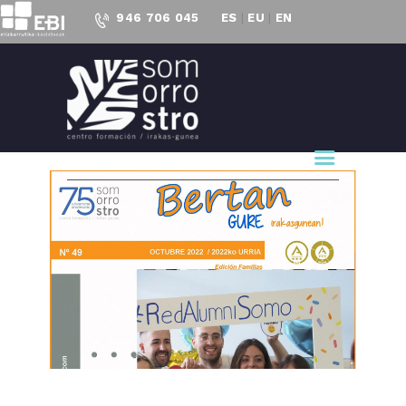
946 706 045
ES
|
EU
|
EN
CENTRO FORMACIÓN
SOMORROSTRO
CF Somorrostro
NUESTRO CENTRO
FORMACIÓN
ACTUALIDAD
PROYECTOS
ACCESO AL
EMPLEO