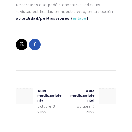
Recordaros que podéis encontrar todas las
revistas publicadas en nuestra web, en la sección
actualidad/publicaciones (
enlace
)
Navegación de entradas
Aula
Aula
Previous post:
Next post:
medioambie
medioambie
ntal
ntal
octubre 3,
octubre 7,
2022
2022