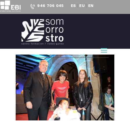
946 706 045
ES
|
EU
|
EN
CENTRO FORMACIÓN
SOMORROSTRO
CF Somorrostro
NUESTRO CENTRO
FORMACIÓN
ACTUALIDAD
PROYECTOS
ACCESO AL
EMPLEO