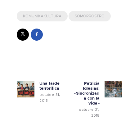
KOMUNIKAKULTURA
SOMORROSTRO
Navegación de entradas
Una tarde
Patricia
Previous post:
Next post:
terrorífica
Iglesias:
«Sincronizad
octubre 31,
a con la
2015
vida»
octubre 31,
2015