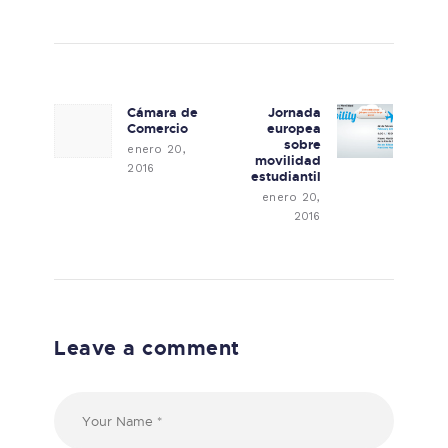
Navegación de entradas
Cámara de
Jornada
Previous post:
Next post:
Comercio
europea
sobre
enero 20,
movilidad
2016
estudiantil
enero 20,
2016
Leave a comment