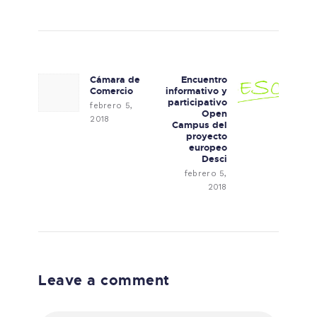
Navegación de entradas
Cámara de
Encuentro
Previous post:
Next post:
Comercio
informativo y
participativo
febrero 5,
Open
2018
Campus del
proyecto
europeo
Desci
febrero 5,
2018
Leave a comment