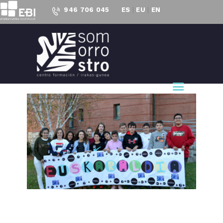
946 706 045
ES
|
EU
|
EN
CENTRO FORMACIÓN
SOMORROSTRO
CF Somorrostro
NUESTRO CENTRO
FORMACIÓN
ACTUALIDAD
PROYECTOS
ACCESO AL
EMPLEO