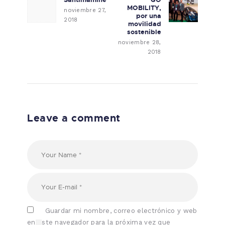
Previous post:
Next post:
MOBILITY,
noviembre 27,
por una
2018
movilidad
sostenible
noviembre 28,
2018
Leave a comment
Guardar mi nombre, correo electrónico y web
en este navegador para la próxima vez que