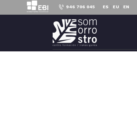
946 706 045
ES
|
EU
|
EN
C