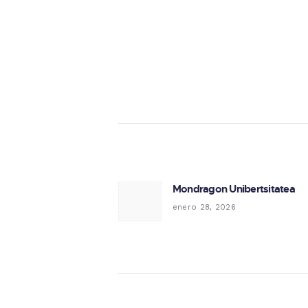
Navegación de 
Mondragon Unibertsitatea
Previous post:
enero 28, 2026