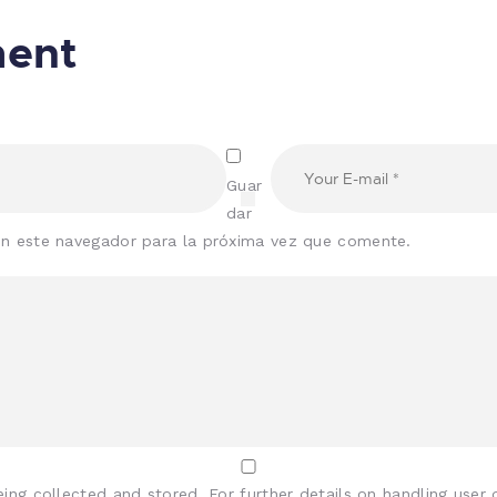
ment
Guar
dar
en este navegador para la próxima vez que comente.
eing collected and stored. For further details on handling user