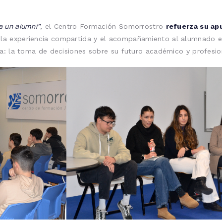
a un alumni”
, el Centro Formación Somorrostro
refuerza su ap
a, la experiencia compartida y el acompañamiento al alumnado
a: la toma de decisiones sobre su futuro académico y profesio