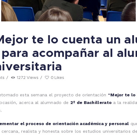
Mejor te lo cuenta un a
o para acompañar al al
iversitaria
ts
1272
Views
0
Likes
retomado esta semana el proyecto de orientación
“Mejor te lo
 ocasión, acerca al alumnado de
2º de Bachillerato
a la realida
.
ementar el proceso de orientación académica y personal
que
 cercana, realista y honesta sobre los estudios universitarios 