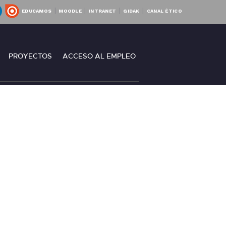
|
|
|
|
EDUCAMOS
MOODLE
INTRANET
GIDAK
CANAL ÉTICO
RO
PROYECTOS
ACCESO AL EMPLEO