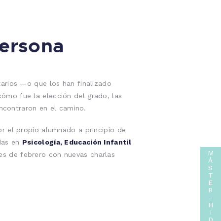
persona
arios —o que los han finalizado
ómo fue la elección del grado, las
encontraron en el camino.
r el propio alumnado a principio de
adas en
Psicología, Educación Infantil
M
es de febrero con nuevas charlas
Á
S
T
E
R
-
H
I
D