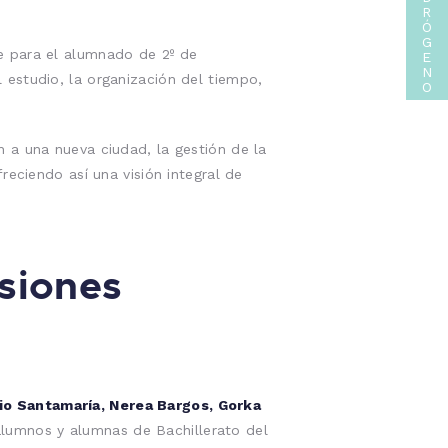
R
Ó
G
e para el alumnado de 2º de
E
N
el estudio, la organización del tiempo,
O
 a una nueva ciudad, la gestión de la
reciendo así una visión integral de
siones
eio Santamaría, Nerea Bargos, Gorka
alumnos y alumnas de Bachillerato del