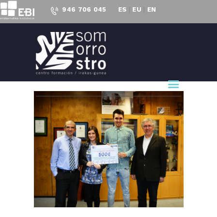
946 706 045
ES
|
EU
|
EN
CENTRO FORMACIÓN
SOMORROSTRO
CF Somorrostro
NUESTRO CENTRO
FORMACIÓN
ACTUALIDAD
PROYECTOS
ACCESO AL
EMPLEO