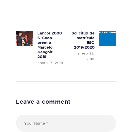
Navegación de entradas
Lancor 2000
Solicitud de
Previous post:
Next post:
S. Coop.
matrícula
premio
ESO
Marcelo
2019/2020
Gangoiti
enero 22,
2018
2019
enero 18, 2019
Leave a comment