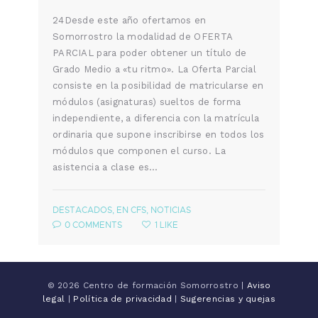
24Desde este año ofertamos en
Somorrostro la modalidad de OFERTA
PARCIAL para poder obtener un título de
Grado Medio a «tu ritmo». La Oferta Parcial
consiste en la posibilidad de matricularse en
módulos (asignaturas) sueltos de forma
independiente, a diferencia con la matrícula
ordinaria que supone inscribirse en todos los
módulos que componen el curso. La
asistencia a clase es…
DESTACADOS
,
EN CFS
,
NOTICIAS
0
COMMENTS
1
LIKE
© 2026 Centro de formación Somorrostro |
Aviso
legal
|
Política de privacidad
|
Sugerencias y quejas