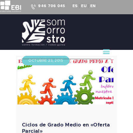
946 706 045
ES
|
EU
|
EN
CENTRO FORMACIÓN
SOMORROSTRO
CF Somorrostro
NUESTRO CENTRO
OCTUBRE 23, 2015
FORMACIÓN
ACTUALIDAD
PROYECTOS
ACCESO AL
EMPLEO
Ciclos de Grado Medio en «Oferta
Parcial»