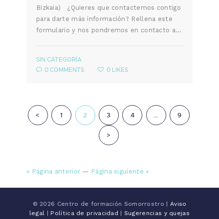
Bizkaia) ¿Quieres que contactemos contigo
para darte más información? Rellena este
formulario y nos pondremos en contacto a…
SIN CATEGORÍA
0
COMMENTS
0
LIKES
Navegación de entradas
<
PAGE
1
PAGE
2
PAGE
3
PAGE
4
…
PAGE
9
>
« Página anterior
—
Página siguiente »
© 2026 Centro de formación Somorrostro |
Aviso
legal
|
Política de privacidad
|
Sugerencias y quejas